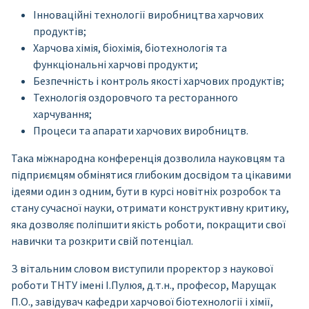
Інноваційні технології виробництва харчових
продуктів;
Харчова хімія, біохімія, біотехнологія та
функціональні харчові продукти;
Безпечність і контроль якості харчових продуктів;
Технологія оздоровчого та ресторанного
харчування;
Процеси та апарати харчових виробництв.
Така міжнародна конференція дозволила науковцям та
підприємцям обмінятися глибоким досвідом та цікавими
ідеями один з одним, бути в курсі новітніх розробок та
стану сучасної науки, отримати конструктивну критику,
яка дозволяє поліпшити якість роботи, покращити свої
навички та розкрити свій потенціал.
З вітальним словом виступили проректор з наукової
роботи ТНТУ імені І.Пулюя, д.т.н., професор, Марущак
П.О., завідувач кафедри харчової біотехнології і хімії,