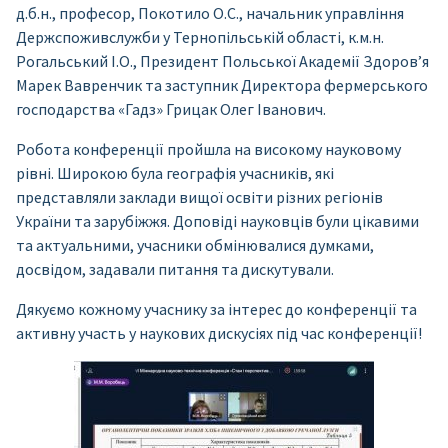
д.б.н., професор, Покотило О.С., начальник управління
Держспоживслужби у Тернопільській області, к.м.н.
Рогальський І.О., Президент Польської Академії Здоров’я
Марек Вавренчик та заступник Директора фермерського
господарства «Гадз» Грицак Олег Іванович.
Робота конференції пройшла на високому науковому
рівні. Широкою була географія учасників, які
представляли заклади вищої освіти різних регіонів
України та зарубіжжя. Доповіді науковців були цікавими
та актуальними, учасники обмінювалися думками,
досвідом, задавали питання та дискутували.
Дякуємо кожному учаснику за інтерес до конференції та
активну участь у наукових дискусіях під час конференції!