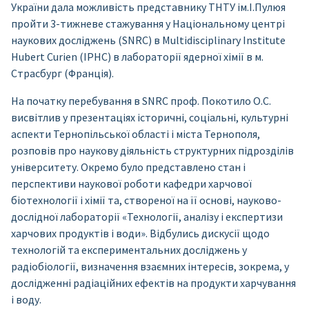
України дала можливість представнику ТНТУ ім.І.Пулюя
пройти 3-тижневе стажування у Національному центрі
наукових досліджень (SNRC) в Multidisciplinary Institute
Hubert Curien (IPHC) в лабораторії ядерної хімії в м.
Страсбург (Франція).
На початку перебування в SNRC проф. Покотило О.С.
висвітлив у презентаціях історичні, соціальні, культурні
аспекти Тернопільської області і міста Тернополя,
розповів про наукову діяльність структурних підрозділів
університету. Окремо було представлено стан і
перспективи наукової роботи кафедри харчової
біотехнології і хімії та, створеної на її основі, науково-
дослідної лабораторії «Технології, аналізу і експертизи
харчових продуктів і води». Відбулись дискусії щодо
технологій та експериментальних досліджень у
радіобіології, визначення взаємних інтересів, зокрема, у
дослідженні радіаційних ефектів на продукти харчування
і воду.