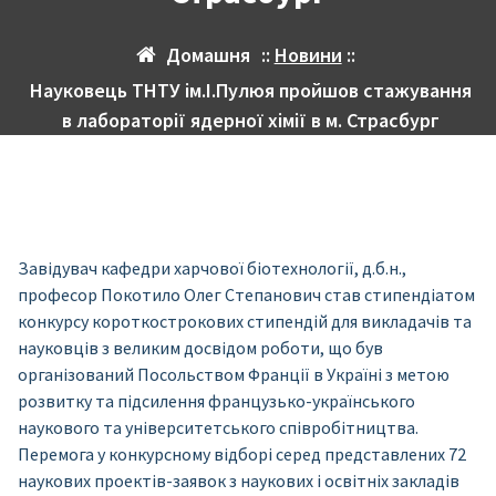
Домашня
::
Новини
::
Науковець ТНТУ ім.І.Пулюя пройшов стажування
в лабораторії ядерної хімії в м. Страсбург
Завідувач кафедри харчової біотехнології, д.б.н.,
професор Покотило Олег Степанович став стипендіатом
конкурсу короткострокових стипендій для викладачів та
науковців з великим досвідом роботи, що був
організований Посольством Франції в Україні з метою
розвитку та підсилення французько-українського
наукового та університетського співробітництва.
Перемога у конкурсному відборі серед представлених 72
наукових проектів-заявок з наукових і освітніх закладів