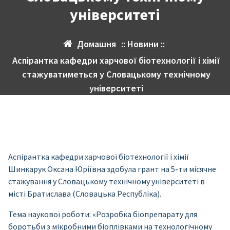
університеті
Домашня
::
Новини
::
Аспірантка кафедри харчової біотехнології і хімії
стажуватиметься у Словацькому технічному
університеті
Аспірантка кафедри харчової біотехнології і хімії
Шинкарук Оксана Юріївна здобула грант на 5-ти місячне
стажування у Словацькому технічному університеті в
місті Братислава (Словацька Республіка).
Тема наукової роботи: «Розробка біопрепарату для
боротьби з мікробними біоплівками на технологічному