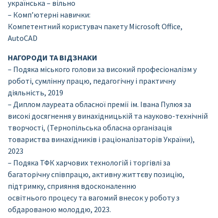
українська – вільно
– Комп’ютерні навички:
Компетентний користувач пакету Microsoft Office,
AutoCAD
НАГОРОДИ ТА ВІДЗНАКИ
– Подяка міського голови за високий професіоналізм у
роботі, сумлінну працю, педагогічну і практичну
діяльність, 2019
– Диплом лауреата обласної премії ім. Івана Пулюя за
високі досягнення у винахідницькій та науково-технічній
творчості, (Тернопільська обласна організація
товариства винахідників і раціоналізаторів України),
2023
– Подяка ТФК харчових технологій і торгівлі за
багаторічну співпрацю, активну життєву позицію,
підтримку, сприяння вдосконаленню
освітнього процесу та вагомий внесок у роботу з
обдарованою молоддю, 2023.