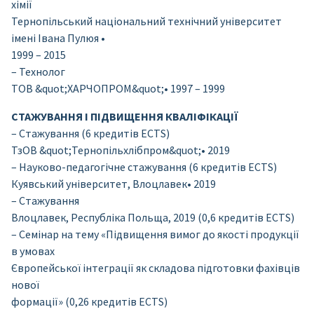
хімії
Тернопільський національний технічний університет
імені Івана Пулюя •
1999 – 2015
– Технолог
ТОВ &quot;ХАРЧОПРОМ&quot;• 1997 – 1999
СТАЖУВАННЯ І ПІДВИЩЕННЯ КВАЛІФІКАЦІЇ
– Стажування (6 кредитів EСТS)
ТзОВ &quot;Тернопільхлібпром&quot;• 2019
– Науково-педагогічне стажування (6 кредитів EСТS)
Куявський університет, Влоцлавек• 2019
– Стажування
Влоцлавек, Республіка Польща, 2019 (0,6 кредитів EСТS)
– Семінар на тему «Підвищення вимог до якості продукції
в умовах
Європейської інтеграції як складова підготовки фахівців
нової
формації» (0,26 кредитів EСТS)