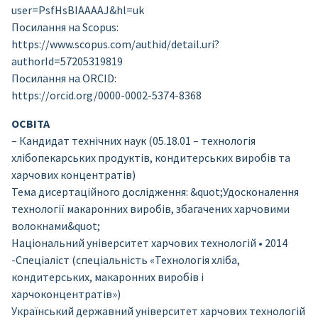
user=PsfHsBIAAAAJ&hl=uk
Посилання на Scopus:
https://www.scopus.com/authid/detail.uri?
authorId=57205319819
Посилання на ORCID:
https://orcid.org/0000-0002-5374-8368
ОСВІТА
– Кандидат технічних наук (05.18.01 – технологія
хлібопекарських продуктів, кондитерських виробів та
харчових концентратів)
Тема дисертаційного дослідження: &quot;Удосконалення
технології макаронних виробів, збагачених харчовими
волокнами&quot;
Національний університет харчових технологій • 2014
-Спеціаліст (спеціальність «Технологія хліба,
кондитерських, макаронних виробів і
харчоконцентратів»)
Український державний університет харчових технологій