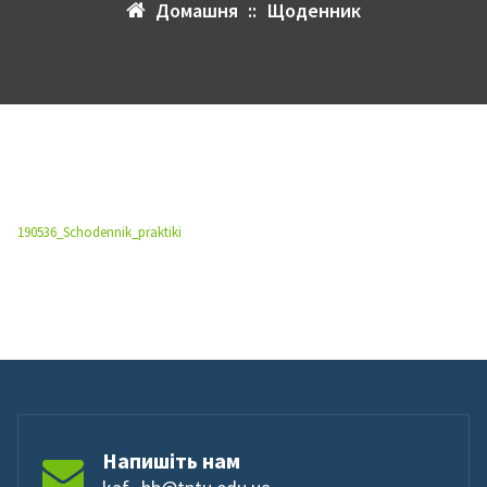
Домашня
::
Щоденник
190536_Schodennik_praktiki
Напишіть нам