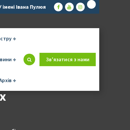
 імені Івана Пулюя
істру
вини
Зв'язатися з нами
рс
Архів
х