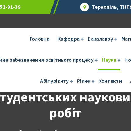
 52-91-39
Тернопіль, ТНТУ
Головна
Кафедра
Бакалавру
Маг
ійне забезпечення освітнього процесу
Наука
Но
сеукраїнський конку
Абітурієнту
Різне
Контакти
студентських наукови
робіт