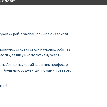
их робіт
укових робіт за спеціальністю «Харчові
конкурсу студентських наукових робіт за
огії», взяли у ньому активну участь.
авна Аліна (науковий керівник професор
) і були нагороджені дипломами третього
емог!