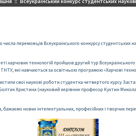
ашня
::
Всеукраїнський конкурс студентських науков
о числа переможців Всеукраїнського конкурсу студентських на
еті харчових технологій пройшов другий тур Всеукраїнського 
 ТНТУ, які навчаються за освітньою програмою «Харчові технол
истили свої наукові роботи студентка четвертого курсу Заст
 Болтик Христина (науковий керівник професор Кухтин Микола
ів, бажаємо нових інтелектуальних, професійних і творчих пер