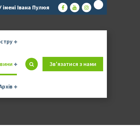
 імені Івана Пулюя
істру
вини
Зв'язатися з нами
Архів