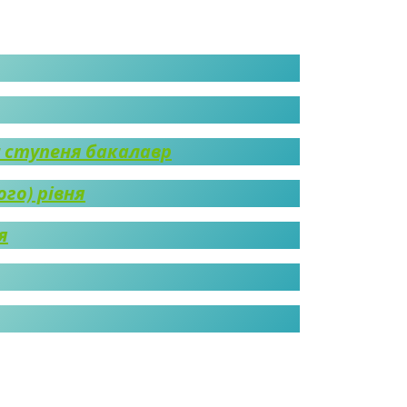
и ступеня бакалавр
го) рівня
я