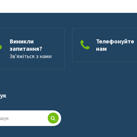
Виникли
Телефонуйте
запитання?
нам
Зв'яжіться з нами
шук
к