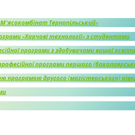
«М’ясокомбінат Тернопільський»
рограми «Харчові технології» з студентами
сійної програми з здобувачами вищої освіт
рофесійної програми першого (бакалаврсько
ю програмою другого (магістерського) рівн
ми