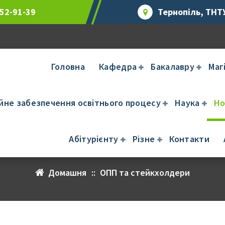
 52-91-39
Тернопіль, ТНТУ
Головна
Кафедра
Бакалавру
Маг
ійне забезпечення освітнього процесу
Наука
Но
ОПП та стейкхолдери
Абітурієнту
Різне
Контакти
Домашня
::
ОПП та стейкхолдери