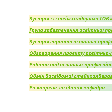
Зустріч із стейкхолдерами ТОВ 
Група забезпечення освітньої п
Зустріч гаранта освітньо-профе
Обговорення проєкту освітньо-п
Робота над освітньо-професійно
Обмін досвідом зі стейкхолдера
Розширене засідання кафедри