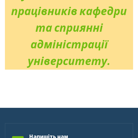
працівників кафедри
та сприянні
адміністрації
університету.
Напишіть нам