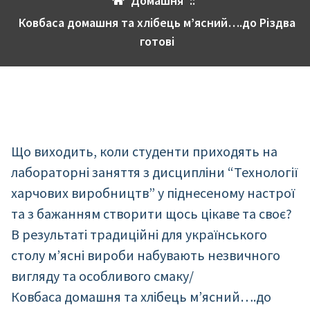
Домашня
::
Ковбаса домашня та хлібець м’ясний….до Різдва
готові
Що виходить, коли студенти приходять на
лабораторні заняття з дисципліни “Технології
харчових виробництв” у піднесеному настрої
та з бажанням створити щось цікаве та своє?
В результаті традиційні для українського
столу м’ясні вироби набувають незвичного
вигляду та особливого смаку/
Ковбаса домашня та хлібець м’ясний….до