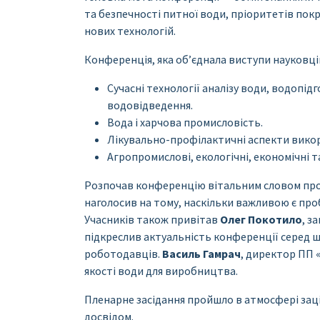
та безпечності питної води, пріоритетів пок
нових технологій.
Конференція, яка об’єднала виступи науковців
Сучасні технології аналізу води, водопі
водовідведення.
Вода і харчова промисловість.
Лікувально-профілактичні аспекти вико
Агропромислові, екологічні, економічні 
Розпочав конференцію вітальним словом про
наголосив на тому, наскільки важливою є пробл
Учасників також привітав
Олег Покотило
, з
підкреслив актуальність конференції серед ш
роботодавців.
Василь Гамрач
, директор ПП 
якості води для виробництва.
Пленарне засідання пройшло в атмосфері заці
досвідом.