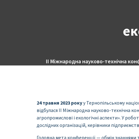
ек
II Міжнародна науково-технічна конф
24 травня 2023 року
у Тернопільському націон
відбулася II Міжнародна науково-технічна кон
агропромислові і екологічні аспекти». У робот
дослідних організацій, керівники підприємств
Головна мета конференції — обмін знаннями т