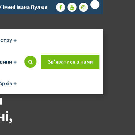
 імені Івана Пулюя
істру
вини
Зв'язатися з нами
-
Архів
я
і,