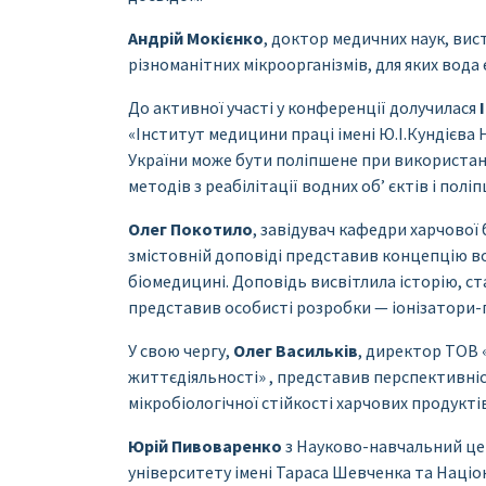
Андрій Мокієнко
, доктор медичних наук, вис
різноманітних мікроорганізмів, для яких вода
До активної участі у конференції долучилася
«Інститут медицини праці імені Ю.І.Кундієва
України може бути поліпшене при використан
методів з реабілітації водних об’ єктів і пол
Олег Покотило
, завідувач кафедри харчової б
змістовній доповіді представив концепцію во
біомедицині. Доповідь висвітлила історію, с
представив особисті розробки — іонізатори-
У свою чергу,
Олег Васильків
, директор ТОВ 
життєдіяльності» , представив перспективні
мікробіологічної стійкості харчових продуктів
Юрій Пивоваренко
з Науково-навчальний цен
університету імені Тараса Шевченка та Націон