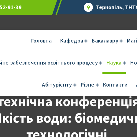
 52-91-39
Тернопіль, ТНТУ
Головна
Кафедра
Бакалавру
Маг
ійне забезпечення освітнього процесу
Наука
Но
II Міжнародна науково
Абітурієнту
Різне
Контакти
технічна конференці
Якість води: біомедичн
технологічні,