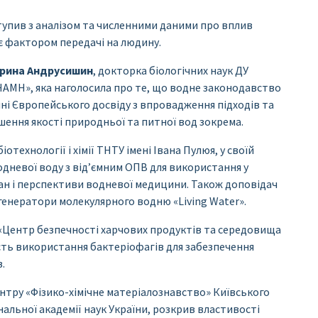
тупив з аналізом та численними даними про вплив
 є фактором передачі на людину.
Ірина Андрусишин
, докторка біологічних наук ДУ
 НАМН», яка наголосила про те, що водне законодавство
ні Європейського досвіду з впровадження підходів та
іпшення якості природньої та питної вод зокрема.
іотехнології і хімії ТНТУ імені Івана Пулюя, у своїй
дневої воду з від’ємним ОПВ для використання у
тан і перспективи водневої медицини. Також доповідач
генератори молекулярного водню «Living Water».
«Центр безпечності харчових продуктів та середовища
сть використання бактеріофагів для забезпечення
.
тру «Фізико-хімічне матеріалознавство» Київського
альної академії наук України, розкрив властивості