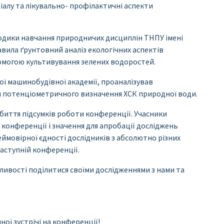
ціалу та лікувально- профілактичні аспекти
тодики навчання природничих дисциплін ТНПУ імені
вила ґрунтовний аналіз екологічних аспектів
омогою культивування зелених водоростей.
ої машинобудівної академії, проаналізував
я потенціометричного визначення ХСК природної води.
биття підсумків роботи конференції. Учасники
конференції і значення для апробації досліджень
неймовірної єдності дослідників з абсолютно різних
 наступній конференції.
жливості поділитися своїми дослідженнями з нами та
ної зустрічі на конференції!