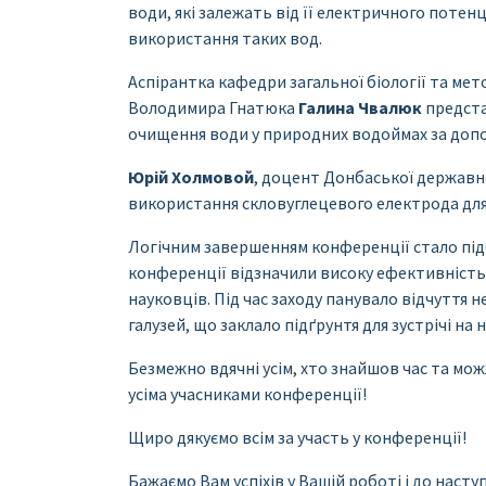
води, які залежать від її електричного потен
використання таких вод.
Аспірантка кафедри загальної біології та ме
Володимира Гнатюка
Галина Чвалюк
предста
очищення води у природних водоймах за доп
Юрій Холмовой
, доцент Донбаської державн
використання скловуглецевого електрода дл
Логічним завершенням конференції стало під
конференції відзначили високу ефективність 
науковців. Під час заходу панувало відчуття 
галузей, що заклало підґрунтя для зустрічі на
Безмежно вдячні усім, хто знайшов час та мо
усіма учасниками конференції!
Щиро дякуємо всім за участь у конференції!
Бажаємо Вам успіхів у Вашій роботі і до наступ