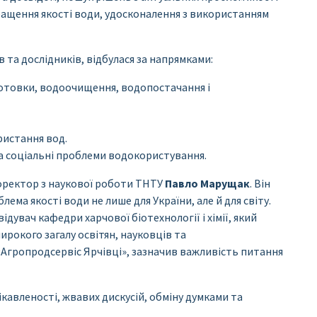
ращення якості води, удосконалення з використанням
 та дослідників, відбулася за напрямками:
дготовки, водоочищення, водопостачання і
ристання вод.
та соціальні проблеми водокористування.
ректор з наукової роботи ТНТУ
Павло Марущак
. Він
ема якості води не лише для України, але й для світу.
авідувач кафедри харчової біотехнології і хімії, який
ирокого загалу освітян, науковців та
«Агропродсервіс Ярчівці», зазначив важливість питання
кавленості, жвавих дискусій, обміну думками та