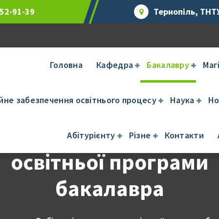
 52-91-39
Тернопіль, ТНТУ
Головна
Кафедра
Бакалавру
Маг
ійне забезпечення освітнього процесу
Наука
Но
Вибіркові компонент
Абітурієнту
Різне
Контакти
освітньої програми
бакалавра