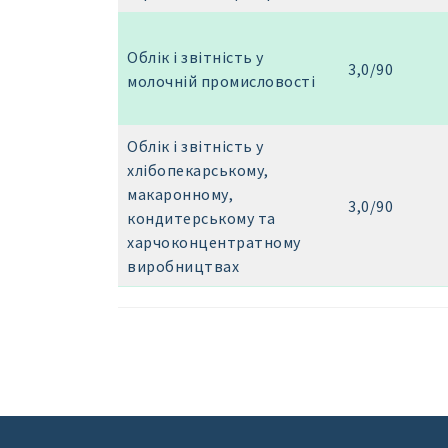
Облік і звітність у
3,0/90
молочній промисловості
Облік і звітність у
хлібопекарському,
макаронному,
3,0/90
кондитерському та
харчоконцентратному
виробництвах