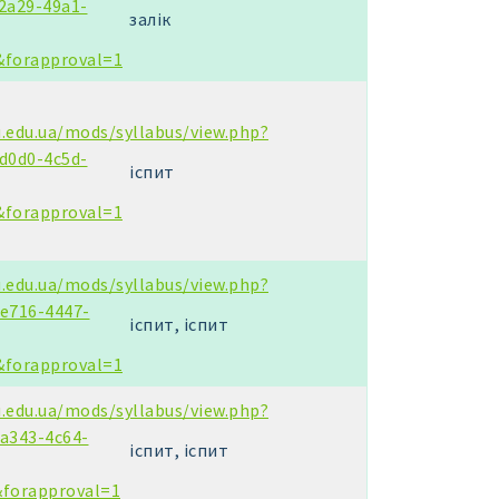
2a29-49a1-
залік
&forapproval=1
u.edu.ua/mods/syllabus/view.php?
d0d0-4c5d-
іспит
&forapproval=1
u.edu.ua/mods/syllabus/view.php?
e716-4447-
іспит, іспит
&forapproval=1
u.edu.ua/mods/syllabus/view.php?
a343-4c64-
іспит, іспит
&forapproval=1