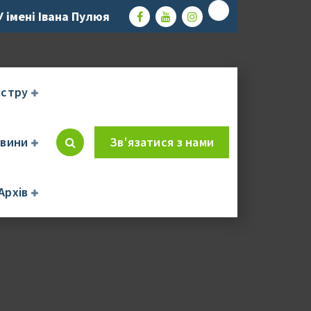
 імені Івана Пулюя
істру
вини
Зв'язатися з нами
и
Архів