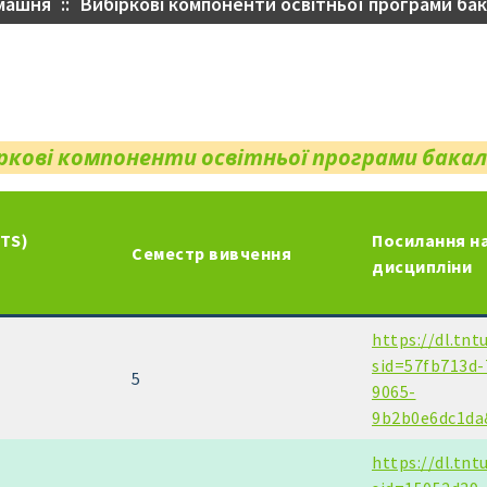
машня
::
Вибіркові компоненти освітньої програми ба
ркові компоненти освітньої програми бака
TS)
Посилання на
Семестр вивчення
дисципліни
https://dl.tnt
sid=57fb713d-
5
9065-
9b2b0e6dc1da
https://dl.tnt