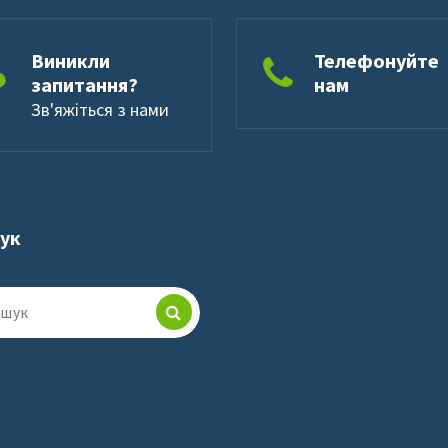
Виникли
Телефонуйте
запитання?
нам
Зв'яжіться з нами
шук
к