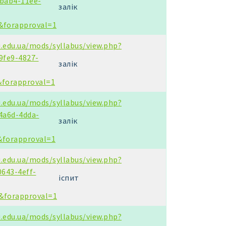
bab4-11ee-
залік
&forapproval=1
u.edu.ua/mods/syllabus/view.php?
9fe9-4827-
залік
&forapproval=1
u.edu.ua/mods/syllabus/view.php?
4a6d-4dda-
залік
&forapproval=1
u.edu.ua/mods/syllabus/view.php?
0643-4eff-
іспит
&forapproval=1
u.edu.ua/mods/syllabus/view.php?