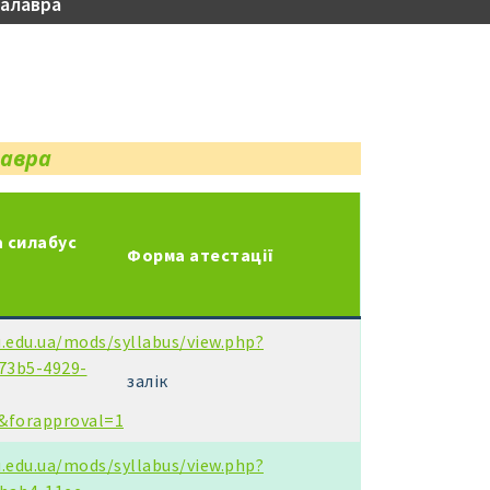
калавра
лавра
 силабус
Форма атестації
u.edu.ua/mods/syllabus/view.php?
73b5-4929-
залік
&forapproval=1
u.edu.ua/mods/syllabus/view.php?