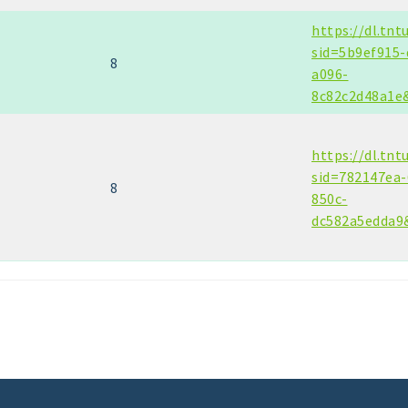
https://dl.tnt
sid=5b9ef915-
8
a096-
8c82c2d48a1e
https://dl.tnt
sid=782147ea-
8
850c-
dc582a5edda9