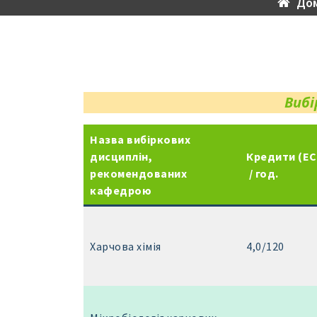
До
Вибі
Назва вибіркових
дисциплін,
Кредити (EC
рекомендованих
/ год.
кафедрою
Харчова хімія
4,0/120