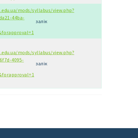
u.edu.ua/mods/syllabus/view.php?
da21-44ba-
залік
&forapproval=1
u.edu.ua/mods/syllabus/view.php?
6f7d-4095-
залік
&forapproval=1