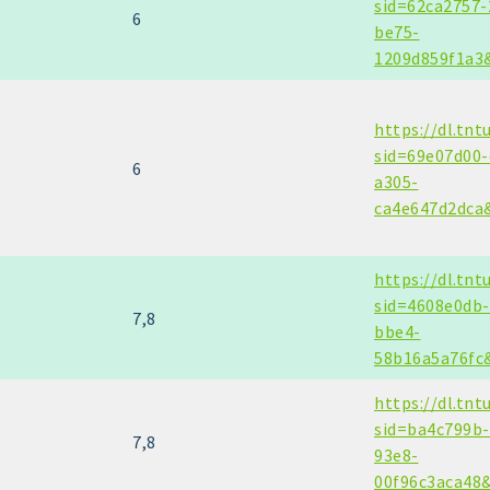
sid=62ca2757-
6
be75-
1209d859f1a3
https://dl.tnt
sid=69e07d00-
6
a305-
ca4e647d2dca
https://dl.tnt
sid=4608e0db-
7,8
bbe4-
58b16a5a76fc
https://dl.tnt
sid=ba4c799b-
7,8
93e8-
00f96c3aca48