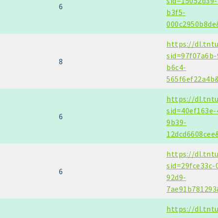
sid=15052d39-
6
b3f5-
000c2950b8de
https://dl.tnt
sid=97f07a6b-
8
b6c4-
565f6ef22a4b
https://dl.tnt
sid=40ef163e-
6
9b39-
12dcd6608cee
https://dl.tnt
sid=29fce33c-
6
92d9-
7ae91b781293
https://dl.tnt